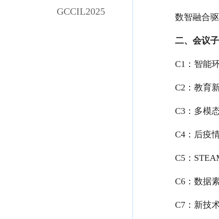
GCCIL2025
数智融合驱
二、会议子
C1：智能
C2：教育
C3：多模
C4：后疫
C5：STE
C6：数据
C7：新技